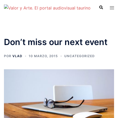
Saltar
Buscar
Alte
al
men
contenido
Don’t miss our next event
POR
VLAD
10 MARZO, 2015
UNCATEGORIZED